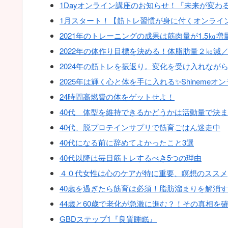
1Dayオンライン講座のお知らせ！『未来が変わ
1月スタート！【筋トレ習慣が身に付くオンラインサロ
2021年のトレーニングの成果は筋肉量が1.5㎏
2022年の体作り目標を決める！体脂肪量２㎏減
2024年の筋トレを振返り。変化を受け入れなが
2025年は輝く心と体を手に入れる✨Shineme
24時間高燃費の体をゲットせよ！
40代 体型を維持できるかどうかは活動量で決
40代、脱プロテインサプリで筋育ごはん迷走中
40代になる前に辞めてよかったこと3選
40代以降は毎日筋トレするべき5つの理由
４０代女性は心のケアが特に重要、瞑想のススメ
40歳を過ぎたら筋育は必須！脂肪溜まりを解消す
44歳と60歳で老化が急激に進む？！その真相を
GBDステップ1『良質睡眠』