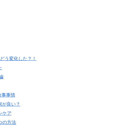
はどう変化した？！
た
編
食事事情
何が良い？
ンケア
つの方法