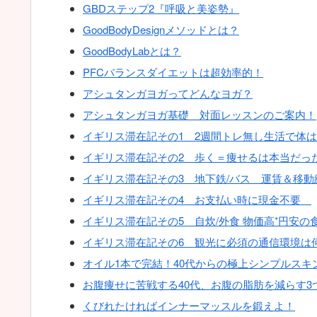
GBDステップ2『呼吸と美姿勢』
GoodBodyDesignメソッドとは？
GoodBodyLabとは？
PFCバランスダイエットは超効率的！
アシュタンガヨガってどんなヨガ？
アシュタンガヨガ基礎 対面レッスンのご案内！
イギリス滞在記その1 2週間トレ無し生活で体
イギリス滞在記その2 歩く＝痩せるは本当だっ
イギリス滞在記その3 地下鉄/バス 運賃＆移動
イギリス滞在記その4 お支払い時に現金不要
イギリス滞在記その5 自炊/外食 物価高⁺円安の
イギリス滞在記その6 観光に必須の通信環境は
オイル1本で完結！40代からの極上シンプルスキ
お腹痩せに苦戦する40代、お腹の脂肪を減らす3
くびれたければインナーマッスルを鍛えよ！