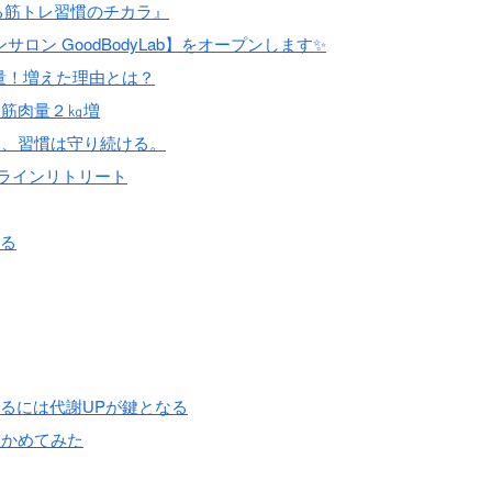
る筋トレ習慣のチカラ』
ン GoodBodyLab】をオープンします✨
増量！増えた理由とは？
／筋肉量２㎏増
ら、習慣は守り続ける。
オンラインリトリート
まる
るには代謝UPが鍵となる
確かめてみた