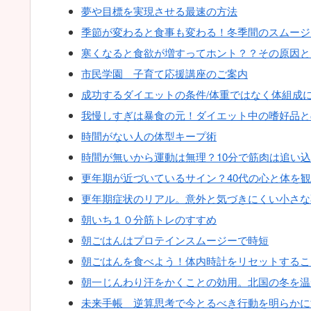
夢や目標を実現させる最速の方法
季節が変わると食事も変わる！冬季間のスムージ
寒くなると食欲が増すってホント？？その原因と
市民学園 子育て応援講座のご案内
成功するダイエットの条件/体重ではなく体組成
我慢しすぎは暴食の元！ダイエット中の嗜好品と
時間がない人の体型キープ術
時間が無いから運動は無理？10分で筋肉は追い
更年期が近づいているサイン？40代の心と体を
更年期症状のリアル。意外と気づきにくい小さな
朝いち１０分筋トレのすすめ
朝ごはんはプロテインスムージーで時短
朝ごはんを食べよう！体内時計をリセットするこ
朝一じんわり汗をかくことの効用。北国の冬を温
未来手帳 逆算思考で今とるべき行動を明らかに