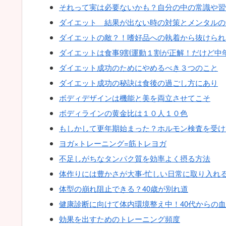
それって実は必要ないかも？自分の中の常識や習
ダイエット 結果が出ない時の対策とメンタルの
ダイエットの敵？！嗜好品への執着から抜けられ
ダイエットは食事9割運動１割が正解！だけど中
ダイエット成功のためにやめるべき３つのこと
ダイエット成功の秘訣は食後の過ごし方にあり
ボディデザインは機能と美を両立させてこそ
ボディラインの黄金比は１０人１０色
もしかして更年期始まった？ホルモン検査を受け
ヨガ×トレーニング=筋トレヨガ
不足しがちなタンパク質を効率よく摂る方法
体作りには豊かさが大事-忙しい日常に取り入れ
体型の崩れ阻止できる？40歳が別れ道
健康診断に向けて体内環境整え中！40代からの
効果を出すためのトレーニング頻度