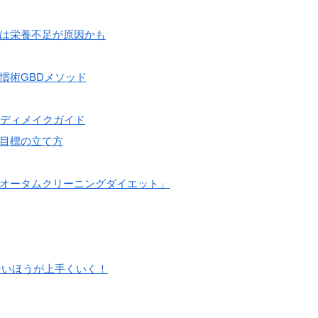
は栄養不足が原因かも
慣術GBDメソッド
ボディメイクガイド
目標の立て方
オータムクリーニングダイエット」
しないほうが上手くいく！