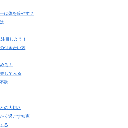
ーは体を冷やす？
は
に注目しよう！
の付き合い方
込める！
観察してみる
不調
との大切さ
かく過ごす知恵
する