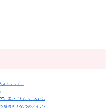
し&ストレッチ』
』
GPTに書いてもらってみたら
クを成功させる3つのアイデア