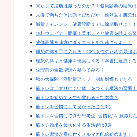
果たして脂肪は減ったのか？！健康診断の結果は
栄養で満ちた体は艶々ぴかぴか、繰り返す肌荒れ
減量チャレンジ！健康診断までに徐脂肪せよ！！
無料ウェビナー開催！美ボディと健康を叶える習
物価高騰を味方にダイエットを加速させよう！
理想の体を手に入れる！40代女性のための最強
理想の体型と健康を現実にする！本当に達成する
生理前の食欲増進を疑ってみる！
秋の大掃除で活動量アップ！脂肪燃焼もできる「
筋トレは「太りにくい体」をつくる魔法の習慣！
筋トレを始めて人生が変わるって本当？
筋トレを習慣にして良かったこと3つ
筋トレを習慣にできた思考法 ”習慣化”を 意識
筋トレ効果を最大化する生活習慣3選
筋トレ習慣が身に付くメルマガ配信始めます！