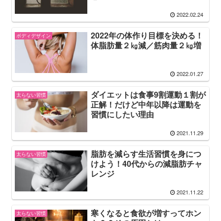
2022.02.24
2022年の体作り目標を決める！
ボディデザイン
体脂肪量２㎏減／筋肉量２㎏増
2022.01.27
ダイエットは食事9割運動１割が
太らない習慣
正解！だけど中年以降は運動を
習慣にしたい理由
2021.11.29
脂肪を減らす生活習慣を身につ
太らない習慣
けよう！40代からの減脂肪チャ
レンジ
2021.11.22
寒くなると食欲が増すってホン
太らない習慣