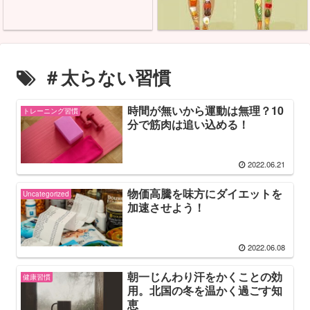
＃太らない習慣
時間が無いから運動は無理？10
トレーニング習慣
分で筋肉は追い込める！
2022.06.21
物価高騰を味方にダイエットを
Uncategorized
加速させよう！
2022.06.08
朝一じんわり汗をかくことの効
健康習慣
用。北国の冬を温かく過ごす知
恵