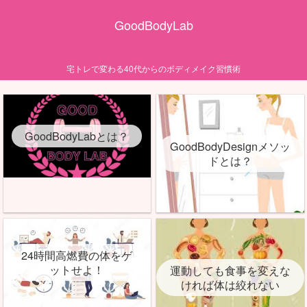
GoodBodyLab
宅トレで変わる40代からのボディメイク習慣術
GoodBodyLabとは？
GoodBodyDesignメソッ
ドとは？
24時間高燃費の体をゲ
ットせよ！
運動しても食事を変えな
ければ体は絞れない