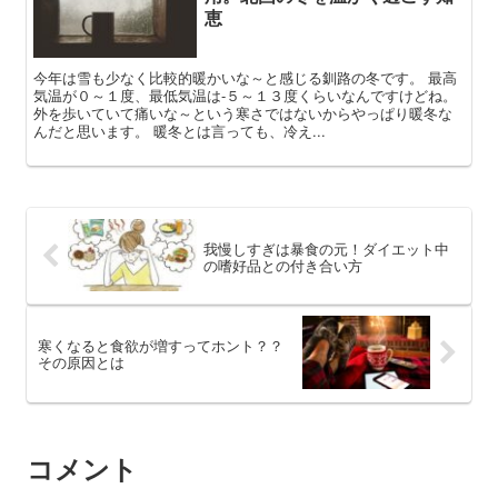
恵
今年は雪も少なく比較的暖かいな～と感じる釧路の冬です。 最高
気温が０～１度、最低気温は‐５～１３度くらいなんですけどね。
外を歩いていて痛いな～という寒さではないからやっぱり暖冬な
んだと思います。 暖冬とは言っても、冷え...
我慢しすぎは暴食の元！ダイエット中
の嗜好品との付き合い方
寒くなると食欲が増すってホント？？
その原因とは
コメント