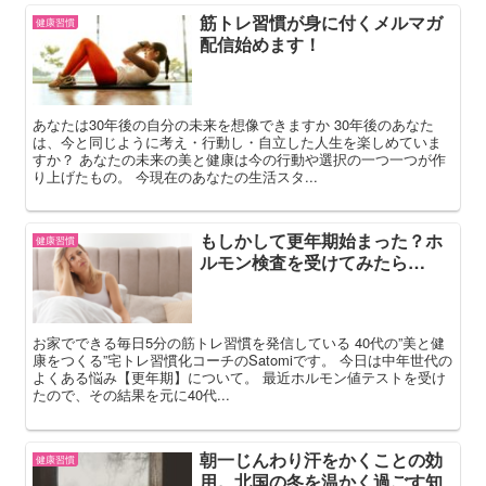
筋トレ習慣が身に付くメルマガ
健康習慣
配信始めます！
あなたは30年後の自分の未来を想像できますか 30年後のあなた
は、今と同じように考え・行動し・自立した人生を楽しめていま
すか？ あなたの未来の美と健康は今の行動や選択の一つ一つが作
り上げたもの。 今現在のあなたの生活スタ...
もしかして更年期始まった？ホ
健康習慣
ルモン検査を受けてみたら…
お家でできる毎日5分の筋トレ習慣を発信している 40代の”美と健
康をつくる”宅トレ習慣化コーチのSatomiです。 今日は中年世代の
よくある悩み【更年期】について。 最近ホルモン値テストを受け
たので、その結果を元に40代...
朝一じんわり汗をかくことの効
健康習慣
用。北国の冬を温かく過ごす知