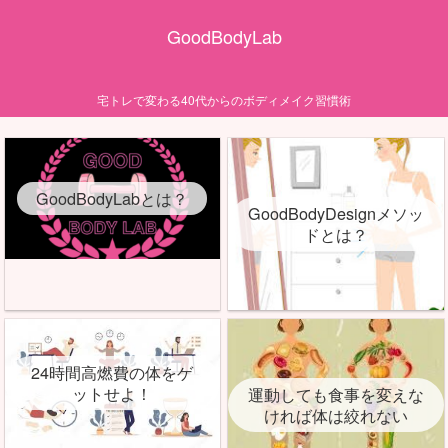
GoodBodyLab
宅トレで変わる40代からのボディメイク習慣術
GoodBodyLabとは？
GoodBodyDesignメソッ
ドとは？
24時間高燃費の体をゲ
ットせよ！
運動しても食事を変えな
ければ体は絞れない