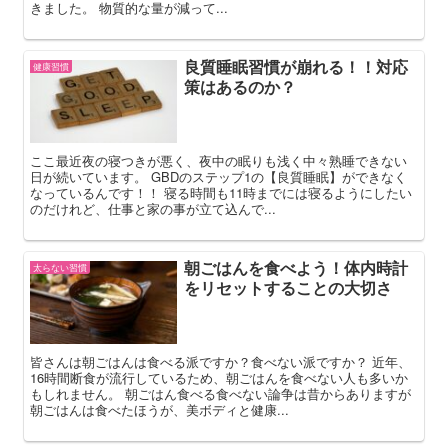
きました。 物質的な量が減って...
良質睡眠習慣が崩れる！！対応
健康習慣
策はあるのか？
ここ最近夜の寝つきが悪く、夜中の眠りも浅く中々熟睡できない
日が続いています。 GBDのステップ1の【良質睡眠】ができなく
なっているんです！！ 寝る時間も11時までには寝るようにしたい
のだけれど、仕事と家の事が立て込んで...
朝ごはんを食べよう！体内時計
太らない習慣
をリセットすることの大切さ
皆さんは朝ごはんは食べる派ですか？食べない派ですか？ 近年、
16時間断食が流行しているため、朝ごはんを食べない人も多いか
もしれません。 朝ごはん食べる食べない論争は昔からありますが
朝ごはんは食べたほうが、美ボディと健康...