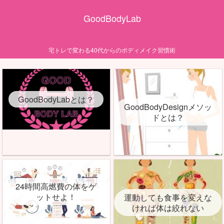
GoodBodyLab
宅トレで変わる40代からのボディメイク習慣術
GoodBodyLabとは？
GoodBodyDesignメソッ
ドとは？
24時間高燃費の体をゲ
ットせよ！
運動しても食事を変えな
ければ体は絞れない