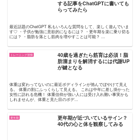
する記事をChatGPTに書いても
らってみたら
最近話題のChatGPT 私もいろんな質問をして、楽しく遊んでいま
す♡ ・子供が勉強に意欲的になるには？ ・更年期を楽に乗り切る
には？ ・脂肪を落とし筋肉を増やすことは可能？ ...
40歳を過ぎたら筋育は必須！脂
トレーニング習慣
肪溜まりを解消するには代謝UP
が鍵となる
体重は変わってないのに最近ボディラインが弛んでぼやけて見え
る。 体重の割にふっくらして見える。 これは中年に差し掛かった
女性に訪れる危機！ 体重信仰が強い人には受け入れ難い事実かも
しれませんが、体重と見た目のボデ...
更年期が近づいているサイン？
更年期
40代の心と体を観察してみる