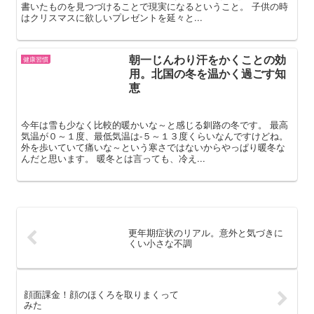
書いたものを見つづけることで現実になるということ。 子供の時
はクリスマスに欲しいプレゼントを延々と...
朝一じんわり汗をかくことの効
健康習慣
用。北国の冬を温かく過ごす知
恵
今年は雪も少なく比較的暖かいな～と感じる釧路の冬です。 最高
気温が０～１度、最低気温は‐５～１３度くらいなんですけどね。
外を歩いていて痛いな～という寒さではないからやっぱり暖冬な
んだと思います。 暖冬とは言っても、冷え...
更年期症状のリアル。意外と気づきに
くい小さな不調
顔面課金！顔のほくろを取りまくって
みた