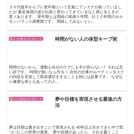
３０代後半からプレ更年期という言葉にアンテナが経っていまし
たが 最近体調の波が以前と変わってきているなと感じるときが
度々あります。 更年期とは閉経の前後５年間、計１０年間のホル
モンバランス調整期です。 閉経してみないとい...
時間がない人の体型キープ術
暮らしの質を上げるヒント
時間がないから、運動も自分のケアにも手が回らない？ それは言
い訳です。 時間が無いなら作る！ 自分の仕事やルーティンタスク
の内容を見直して取捨選択をすることも時には必要です。 なぜな
ら健康な体と心あっての人...
夢や目標を実現させる最速の方
暮らしの質を上げるヒント
法
夢は目標は書き出すことで実現される 40年以上生きてきた中で気
づいたこの世界の真実。 夢や目標があったら、それを書くこと、