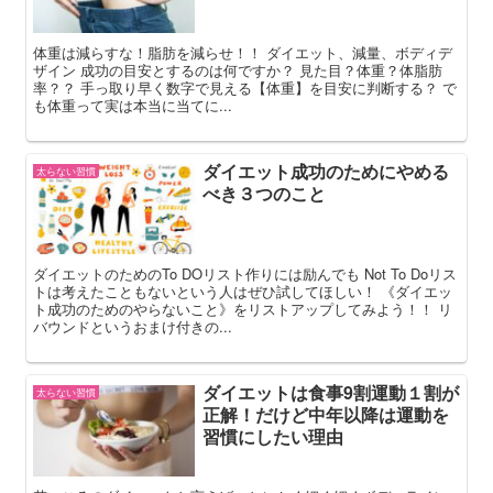
体重は減らすな！脂肪を減らせ！！ ダイエット、減量、ボディデ
ザイン 成功の目安とするのは何ですか？ 見た目？体重？体脂肪
率？？ 手っ取り早く数字で見える【体重】を目安に判断する？ で
も体重って実は本当に当てに...
ダイエット成功のためにやめる
太らない習慣
べき３つのこと
ダイエットのためのTo DOリスト作りには励んでも Not To Doリス
トは考えたこともないという人はぜひ試してほしい！ 《ダイエッ
ト成功のためのやらないこと》をリストアップしてみよう！！ リ
バウンドというおまけ付きの...
ダイエットは食事9割運動１割が
太らない習慣
正解！だけど中年以降は運動を
習慣にしたい理由