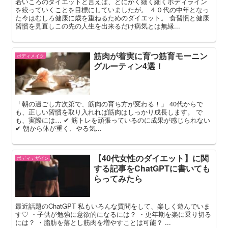
若いころのダイエットと言えば、とにかく細く細くボディライン
を絞っていくことを目標にしていましたが。 ４０代の中年となっ
た今はむしろ健康に歳を重ねるためのダイエット。 食習慣と健康
習慣を見直しこの先の人生を出来るだけ病気とは無縁...
筋肉が着実に育つ筋育モーニン
ボディメイク
グルーティン4選！
「朝の過ごし方次第で、筋肉の育ち方が変わる！」 40代からで
も、正しい習慣を取り入れれば筋肉はしっかり成長します。 で
も、実際には… ✔ 筋トレを頑張っているのに成果が感じられない
✔ 朝から体が重く、やる気...
【40代女性のダイエット】に関
ボディデザイン
する記事をChatGPTに書いても
らってみたら
最近話題のChatGPT 私もいろんな質問をして、楽しく遊んでいま
す♡ ・子供が勉強に意欲的になるには？ ・更年期を楽に乗り切る
には？ ・脂肪を落とし筋肉を増やすことは可能？ ...