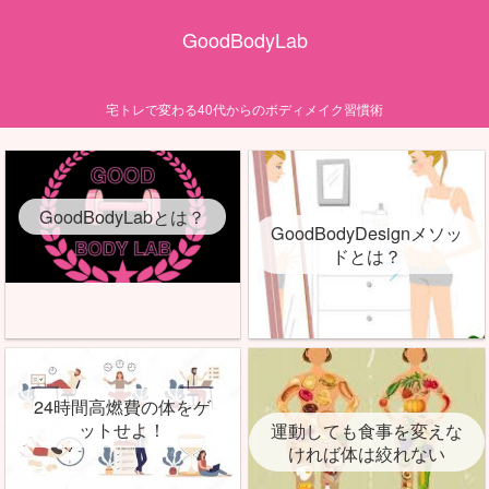
GoodBodyLab
宅トレで変わる40代からのボディメイク習慣術
GoodBodyLabとは？
GoodBodyDesignメソッ
ドとは？
24時間高燃費の体をゲ
ットせよ！
運動しても食事を変えな
ければ体は絞れない