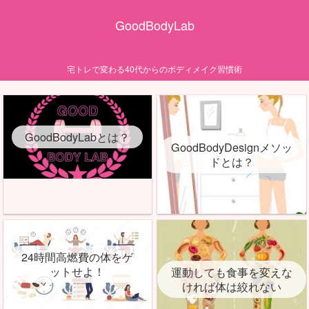
GoodBodyLab
宅トレで変わる40代からのボディメイク習慣術
GoodBodyLabとは？
GoodBodyDesignメソッ
ドとは？
24時間高燃費の体をゲ
ットせよ！
運動しても食事を変えな
ければ体は絞れない