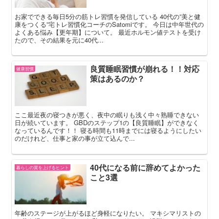
お家でできる毎日5分の筋トレ習慣を発信している 40代の”美と健
康をつくる”宅トレ習慣化コーチのSatomiです。 今日は中年世代の
よくある悩み【更年期】について。 最近ホルモン値テストを受け
たので、その結果を元に40代...
良質睡眠習慣が崩れる！！対応
健康習慣
策はあるのか？
ここ最近夜の寝つきが悪く、夜中の眠りも浅く中々熟睡できない
日が続いています。 GBDのステップ1の【良質睡眠】ができなく
なっているんです！！ 寝る時間も11時までには寝るようにしたい
のだけれど、仕事と家の事が立て込んで...
40代になる前に辞めてよかった
暮らしの質を上げるヒント
こと3選
年齢のステージが上がるほど身軽になりたい。 マキシマリストの