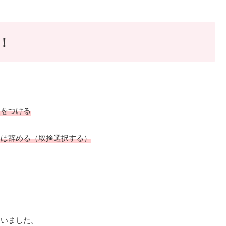
！
位をつける
後は辞める（取捨選択する）
ていました。