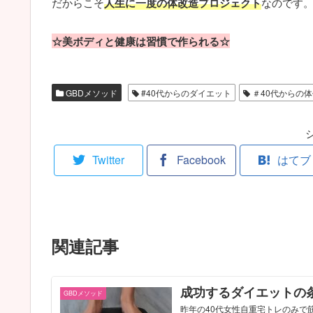
だからこそ
人生に一度の体改造プロジェクト
なのです
☆美ボディと健康は習慣で作られる☆
GBDメソッド
#40代からのダイエット
＃40代からの
Twitter
Facebook
はてブ
関連記事
成功するダイエットの
GBDメソッド
昨年の40代女性自重宅トレのみで筋