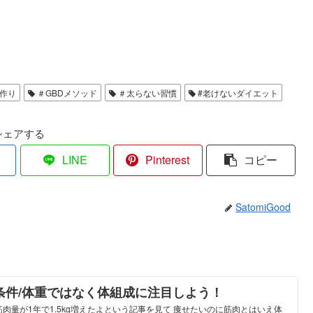
。
体作り
＃GBDメソッド
＃太らない習慣
#老けないダイエット
シェアする
LINE
Pinterest
コピー
SatomiGood
条件/体重ではなく体組成に注目しよう！
肉量が1年で1.5kg増えたよという記事を見て 痩せたいのに筋肉とはいえ体