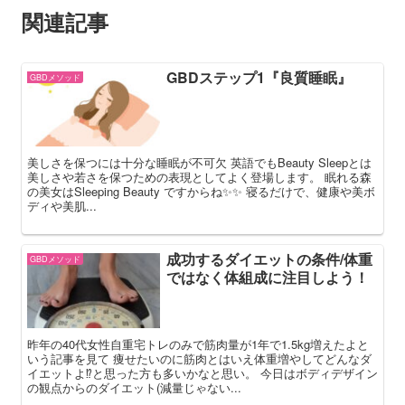
関連記事
GBDステップ1『良質睡眠』
GBDメソッド
美しさを保つには十分な睡眠が不可欠 英語でもBeauty Sleepとは
美しさや若さを保つための表現としてよく登場します。 眠れる森
の美女はSleeping Beauty ですからね✨✨ 寝るだけで、健康や美ボ
ディや美肌...
成功するダイエットの条件/体重
GBDメソッド
ではなく体組成に注目しよう！
昨年の40代女性自重宅トレのみで筋肉量が1年で1.5kg増えたよと
いう記事を見て 痩せたいのに筋肉とはいえ体重増やしてどんなダ
イエットよ⁉️と思った方も多いかなと思い。 今日はボディデザイン
の観点からのダイエット(減量じゃない...