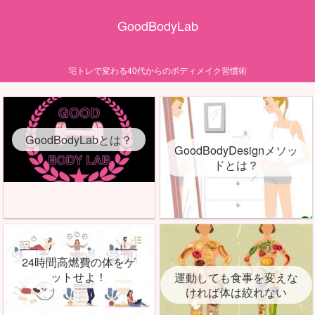
GoodBodyLab
宅トレで変わる40代からのボディメイク習慣術
GoodBodyLabとは？
GoodBodyDesignメソッ
ドとは？
24時間高燃費の体をゲ
ットせよ！
運動しても食事を変えな
ければ体は絞れない