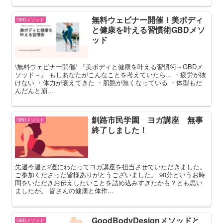
無料ウェビナー開催！美ボディ
GBDメソッド
と健康を叶える習慣術GBDメソ
ッド
\無料ウェビナー開催/ 『美ボディと健康を叶える習慣術～GBDメ
ソッド～』 もしあなたがこんなことを考えていたら... ・疲労が抜
けない ・体力が衰えてきた ・肌艶が無くなっている ・体型もだ
んだんと崩...
釧路市民学園 ヨガ講座 無事
GBDメソッド
終了しました！
先週今週と2週にわたってヨガ講座を担当させていただきました。
ご参加くださった皆様ありがとうございました。 90分というお時
間をいただきお伝えしたいことを詰め込みすぎたかも？とも思い
ましたが。 皆さんの健康と体作...
GoodBodyDesignメソッドと
GBDメソッド