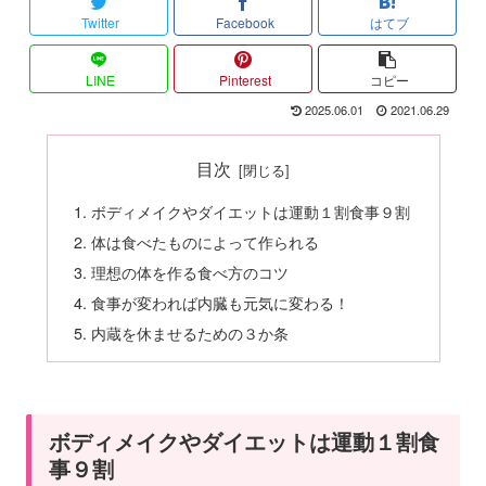
Twitter
Facebook
はてブ
LINE
Pinterest
コピー
2025.06.01
2021.06.29
目次
ボディメイクやダイエットは運動１割食事９割
体は食べたものによって作られる
理想の体を作る食べ方のコツ
食事が変われば内臓も元気に変わる！
内蔵を休ませるための３か条
ボディメイクやダイエットは運動１割食
事９割