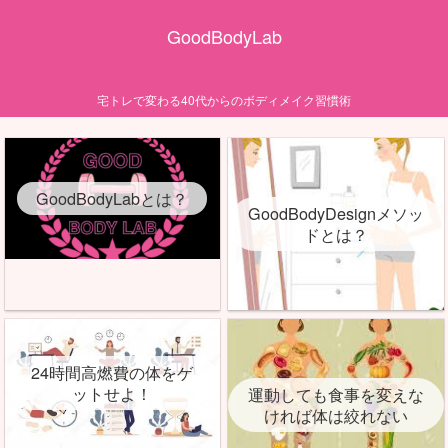
GoodBodyLab
宅トレで変わる40代からのボディメイク習慣術
GoodBodyLabとは？
GoodBodyDesignメソッ
ドとは？
24時間高燃費の体をゲ
ットせよ！
運動しても食事を変えな
ければ体は絞れない