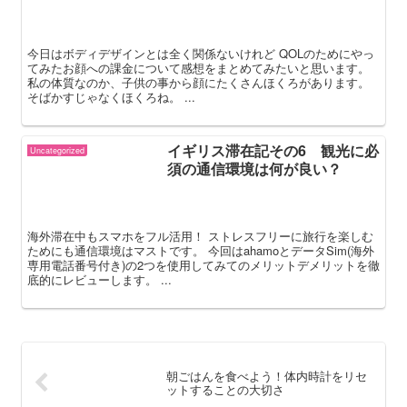
今日はボディデザインとは全く関係ないけれど QOLのためにやっ
てみたお顔への課金について感想をまとめてみたいと思います。
私の体質なのか、子供の事から顔にたくさんほくろがあります。
そばかすじゃなくほくろね。 ...
イギリス滞在記その6 観光に必
Uncategorized
須の通信環境は何が良い？
海外滞在中もスマホをフル活用！ ストレスフリーに旅行を楽しむ
ためにも通信環境はマストです。 今回はahamoとデータSim(海外
専用電話番号付き)の2つを使用してみてのメリットデメリットを徹
底的にレビューします。 ...
朝ごはんを食べよう！体内時計をリセ
ットすることの大切さ