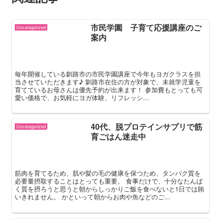
市民学園 子育て応援講座のご
Uncategorized
案内
毎年開催している釧路市の市民学園講座で今年もヨガクラスを担
当させていただきます♪ 釧路市在住の方が対象で、未就学児童を
育てているお母さんは優先予約が出来ます！ 参加費もとっても可
愛い価格で、お気軽にヨガ体験、リフレッシ...
40代、脱プロテインサプリで筋
Uncategorized
育ごはん迷走中
筋肉を育てるため、肌や髪の毛の健康を保つため、タンパク質を
必要量摂取することはとっても重要。 食事だけで、十分なたんぱ
く質を摂ろうと思うと朝からしっかりご飯を食べないと1日では賄
いきれません。 かといって朝からお肉や魚などのご...