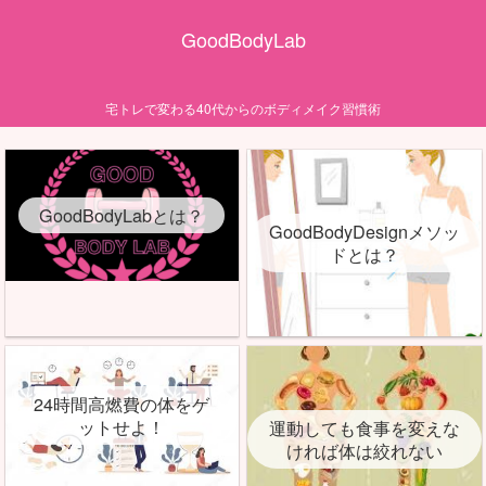
GoodBodyLab
宅トレで変わる40代からのボディメイク習慣術
GoodBodyLabとは？
GoodBodyDesignメソッ
ドとは？
24時間高燃費の体をゲ
ットせよ！
運動しても食事を変えな
ければ体は絞れない