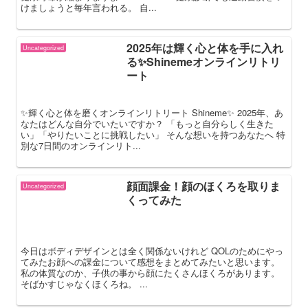
けましょうと毎年言われる。 自...
2025年は輝く心と体を手に入れ
Uncategorized
る✨Shinemeオンラインリトリ
ート
✨輝く心と体を磨くオンラインリトリート Shineme✨ 2025年、あ
なたはどんな自分でいたいですか？ 「もっと自分らしく生きた
い」「やりたいことに挑戦したい」 そんな想いを持つあなたへ 特
別な7日間のオンラインリト...
顔面課金！顔のほくろを取りま
Uncategorized
くってみた
今日はボディデザインとは全く関係ないけれど QOLのためにやっ
てみたお顔への課金について感想をまとめてみたいと思います。
私の体質なのか、子供の事から顔にたくさんほくろがあります。
そばかすじゃなくほくろね。 ...