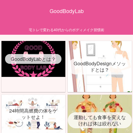
GoodBodyLab
宅トレで変わる40代からのボディメイク習慣術
GoodBodyLabとは？
GoodBodyDesignメソッ
ドとは？
24時間高燃費の体をゲ
ットせよ！
運動しても食事を変えな
ければ体は絞れない