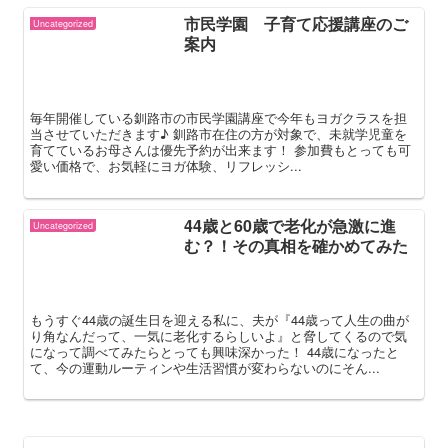
市民学園 子育て応援講座のご
Uncategorized
案内
毎年開催している釧路市の市民学園講座で今年もヨガクラスを担
当させていただきます♪ 釧路市在住の方が対象で、未就学児童を
育てているお母さんは優先予約が出来ます！ 参加費もとっても可
愛い価格で、お気軽にヨガ体験、リフレッシ...
44歳と60歳で老化が急激に進
Uncategorized
む？！その真相を確かめてみた
もうすぐ44歳の誕生日を迎える私に、夫が『44歳って人生の曲が
り角なんだって、一気に老化するらしいよ』と脅してくるので気
になって調べてみたらとっても興味深かった！ 44歳になったと
て、今の運動ルーティンや生活習慣が変わらないのにそん...