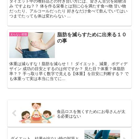
ダイエット中の嗜好品との付き合い方には、皆さん苦労を経験済
み ですよね？？ 体を作る栄養とは別に心を満たす食べ物 甘い物
だったり、アルコールだったり 好きなだけ食べて飲んでいてはい
つまでたっても体は変わらない ...
脂肪を減らすために出来る１０
太らない習慣
の事
体重は減らすな！脂肪を減らせ！！ ダイエット、減量、ボディデ
ザイン 成功の目安とするのは何ですか？ 見た目？体重？体脂肪
率？？ 手っ取り早く数字で見える【体重】を目安に判断する？ で
も体重って実は本当に当てに...
食品ロスを無くすためにお母さんが太
る必要はない
ダイエット 結果が出ない時の対策と