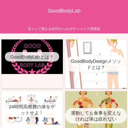
GoodBodyLab
宅トレで変わる40代からのボディメイク習慣術
GoodBodyLabとは？
GoodBodyDesignメソッ
ドとは？
24時間高燃費の体をゲ
ットせよ！
運動しても食事を変えな
ければ体は絞れない