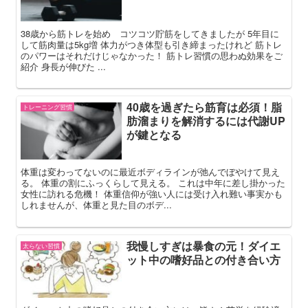
38歳から筋トレを始め コツコツ貯筋をしてきましたが 5年目に
して筋肉量は5kg増 体力がつき体型も引き締まったけれど 筋トレ
のパワーはそれだけじゃなかった！ 筋トレ習慣の思わぬ効果をご
紹介 身長が伸びた ...
40歳を過ぎたら筋育は必須！脂
トレーニング習慣
肪溜まりを解消するには代謝UP
が鍵となる
体重は変わってないのに最近ボディラインが弛んでぼやけて見え
る。 体重の割にふっくらして見える。 これは中年に差し掛かった
女性に訪れる危機！ 体重信仰が強い人には受け入れ難い事実かも
しれませんが、体重と見た目のボデ...
我慢しすぎは暴食の元！ダイエ
太らない習慣
ット中の嗜好品との付き合い方