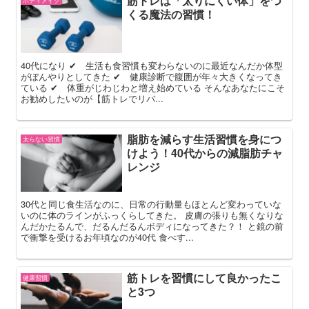
筋トレは「太りにくい体」をつ
ボディメイク
くる魔法の習慣！
40代になり ✔ 生活も食習慣も変わらないのに最近なんだか体型
がぼんやりとしてきた ✔ 健康診断で腹囲が年々大きくなってき
ている ✔ 体重がじわじわと増え始めている そんなあなたにこそ
お勧めしたいのが【筋トレでリバ...
脂肪を減らす生活習慣を身につ
太らない習慣
けよう！40代からの減脂肪チャ
レンジ
30代と同じ食生活なのに、日常の行動量もほとんど変わっていな
いのに体のラインがふっくらしてきた。 皮膚の張りも無くなりな
んだかたるんで、だるんだるんボディになってきた？！ と鏡の前
で衝撃を受けるお年頃なのが40代 食べす...
筋トレを習慣にして良かったこ
健康習慣
と3つ