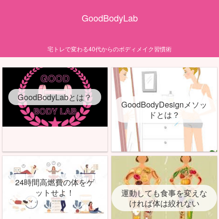
GoodBodyLab
宅トレで変わる40代からのボディメイク習慣術
GoodBodyLabとは？
GoodBodyDesignメソッ
ドとは？
24時間高燃費の体をゲ
ットせよ！
運動しても食事を変えな
ければ体は絞れない