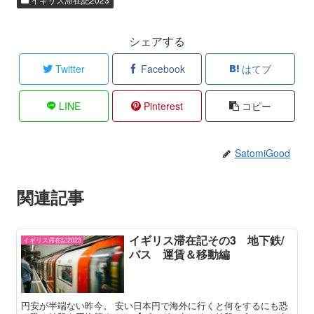
シェアする
Twitter
Facebook
はてブ
LINE
Pinterest
コピー
SatomiGood
関連記事
イギリス滞在記その3 地下鉄/
イギリス滞在記2023
バス 運賃＆移動編
円安が半端ない昨今。 安い日本円で海外に行くと何をするにも恐