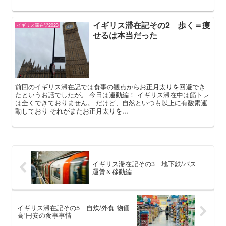
イギリス滞在記その2 歩く＝痩
イギリス滞在記2023
せるは本当だった
前回のイギリス滞在記では食事の観点からお正月太りを回避でき
たというお話でしたが。 今日は運動編！ イギリス滞在中は筋トレ
は全くできておりません。 だけど、自然といつも以上に有酸素運
動しており それがまたお正月太りを...
イギリス滞在記その3 地下鉄/バス
運賃＆移動編
イギリス滞在記その5 自炊/外食 物価
高⁺円安の食事事情