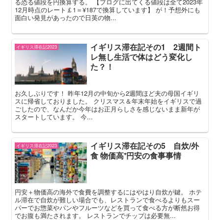
る恐る値段を円換算する。 【ブログに出てくる値段は全て2023年
12月時点のレート￡1＝¥187で換算しています】 が！予想外にも
面白い発見があったので日英の物...
イギリス滞在記その1 2週間ト
イギリス滞在記2023
レ無し生活で体はどう変化し
た？！
お久しぶりです！ 昨年12月の中旬から2週間ほど夫の母国イギリ
スに帰省しておりました。 クリスマス＆年末年始をイギリスで過
ごしたので、なんだか今年はお正月らしさを感じないまま新年が
スタートしています。 今...
イギリス滞在記その5 自炊/外
イギリス滞在記2023
食 物価高⁺円安の食事事情
円安＋物価高の海外で食費を調整するにはやはり自炊が鍵。 ホテ
ル滞在で自炊が難しい場合でも、レストランで食べるよりもスー
パーでお惣菜やパンやフルーツなどを買って食べる方が断然お得
でお腹も満たされます。 レストランでチップは必要無...