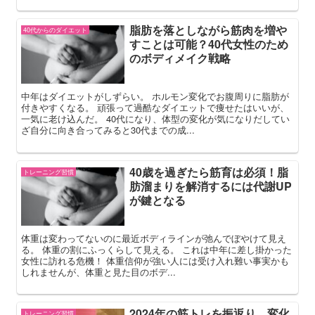
脂肪を落としながら筋肉を増や
40代からのダイエット
すことは可能？40代女性のため
のボディメイク戦略
中年はダイエットがしずらい。 ホルモン変化でお腹周りに脂肪が
付きやすくなる。 頑張って過酷なダイエットで痩せたはいいが、
一気に老け込んだ。 40代になり、体型の変化が気になりだしてい
ざ自分に向き合ってみると30代までの成...
40歳を過ぎたら筋育は必須！脂
トレーニング習慣
肪溜まりを解消するには代謝UP
が鍵となる
体重は変わってないのに最近ボディラインが弛んでぼやけて見え
る。 体重の割にふっくらして見える。 これは中年に差し掛かった
女性に訪れる危機！ 体重信仰が強い人には受け入れ難い事実かも
しれませんが、体重と見た目のボデ...
2024年の筋トレを振返り。変化
トレーニング習慣