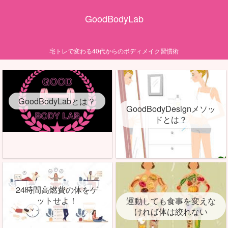
GoodBodyLab
宅トレで変わる40代からのボディメイク習慣術
GoodBodyLabとは？
GoodBodyDesignメソッ
ドとは？
24時間高燃費の体をゲ
ットせよ！
運動しても食事を変えな
ければ体は絞れない