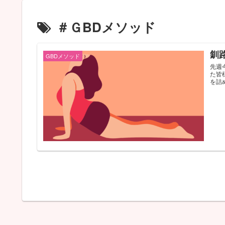
＃ＧBDメソッド
釧
GBDメソッド
先週
た皆
を詰