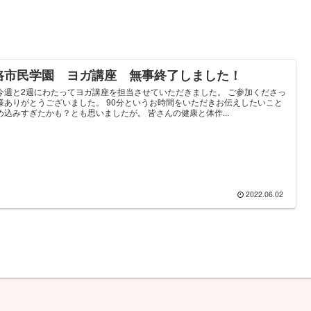
路市民学園 ヨガ講座 無事終了しました！
今週と2週にわたってヨガ講座を担当させていただきました。 ご参加くださっ
様ありがとうございました。 90分というお時間をいただきお伝えしたいこと
め込みすぎたかも？とも思いましたが。 皆さんの健康と体作...
2022.06.02