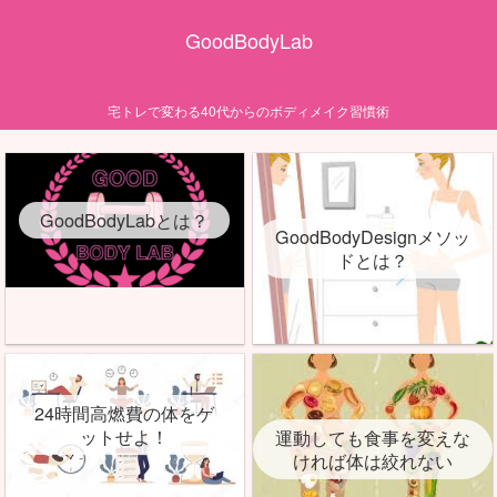
GoodBodyLab
宅トレで変わる40代からのボディメイク習慣術
GoodBodyLabとは？
GoodBodyDesignメソッ
ドとは？
24時間高燃費の体をゲ
ットせよ！
運動しても食事を変えな
ければ体は絞れない