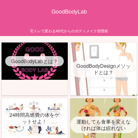
GoodBodyLab
宅トレで変わる40代からのボディメイク習慣術
GoodBodyLabとは？
GoodBodyDesignメソッ
ドとは？
24時間高燃費の体をゲ
ットせよ！
運動しても食事を変えな
ければ体は絞れない