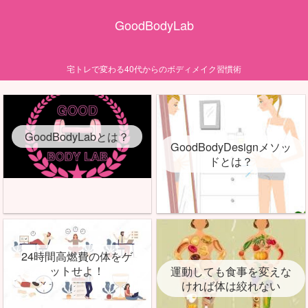
GoodBodyLab
宅トレで変わる40代からのボディメイク習慣術
GoodBodyLabとは？
GoodBodyDesignメソッ
ドとは？
24時間高燃費の体をゲ
ットせよ！
運動しても食事を変えな
ければ体は絞れない