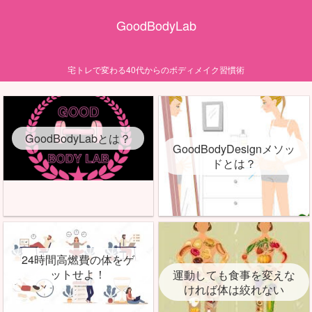
GoodBodyLab
宅トレで変わる40代からのボディメイク習慣術
GoodBodyLabとは？
GoodBodyDesignメソッ
ドとは？
24時間高燃費の体をゲ
ットせよ！
運動しても食事を変えな
ければ体は絞れない